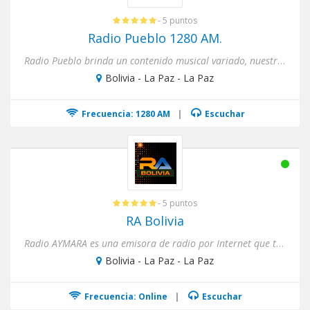
- 5 puntos
Radio Pueblo 1280 AM.
Radio Pueblo brinda un contenido musical variado, nuestro objetivo es difundir e incentivar la cultura musical bolivi...
Bolivia - La Paz - La Paz
Frecuencia: 1280 AM
|
Escuchar
- 5 puntos
RA Bolivia
Radio AYMARA es una emisora de radio por Internet que transmite cultura, entretenimiento e información veraz y oport...
Bolivia - La Paz - La Paz
Frecuencia: Online
|
Escuchar