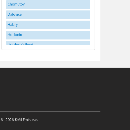
Chomutov
Dalovice
Habry
Hodonín
Hradec Králové
Jihlava
JindÅ™ichÅ¯v Hradec
Karlovy Vary
Kladno
Liberec
Mladá Boleslav
Náchod
6 - 2026 ©Mil Emisoras
Olomouc