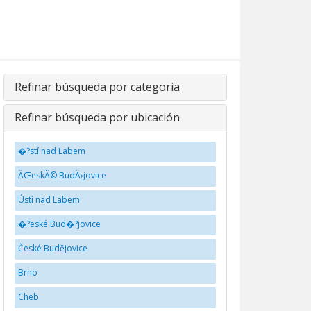
Refinar búsqueda por categoria
Refinar búsqueda por ubicación
�?stí nad Labem
ÄŒeskÃ© BudÄ›jovice
Ústí nad Labem
�?eské Bud�?jovice
České Budějovice
Brno
Cheb