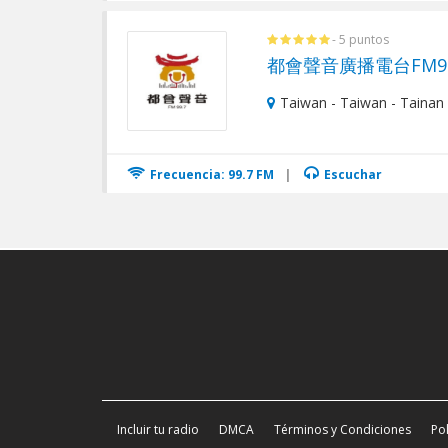
- 5 puntos
都會聲音廣播電台FM99
Taiwan - Taiwan - Tainan 
Frecuencia: 99.7 FM
|
Escuchar
Incluir tu radio
DMCA
Términos y Condiciones
Pol