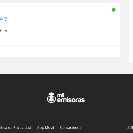
.7
City
ítica de Privacidad
App Móvil
Contáctenos
201