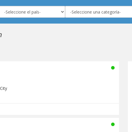
n
City