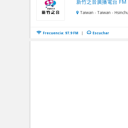
新竹之音廣播電台 FM 97
Taiwan - Taiwan - Hsinch
Frecuencia: 97.9 FM
|
Escuchar