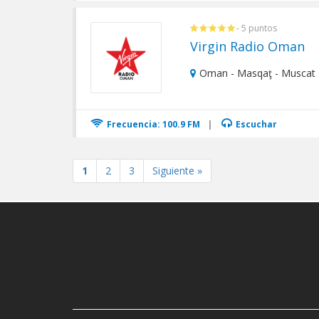
- 5 puntos
Virgin Radio Oman
Oman - Masqaţ - Muscat
Frecuencia: 100.9 FM
|
Escuchar
1
2
3
Siguiente »