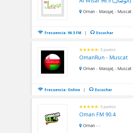
Al Wisal 96.5 (الوصال)
Oman - Masqaţ - Muscat
Frecuencia: 96.5 FM
|
Escuchar
- 5 puntos
OmanRun - Muscat
Oman - Masqaţ - Muscat
Frecuencia: Online
|
Escuchar
- 5 puntos
Oman FM 90.4
Oman - -