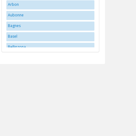
Arbon
Aubonne
Bagnes
Basel
Bellinzona
Bern
Bex
Biberstein
Biel/Bienne
Brittnau
Brugg
Buchs
Carouge