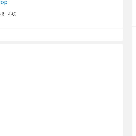
Pop
ug - Zug