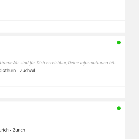
Aktiv Radio gibt jedem eine StimmeWir sind für Dich erreichbar;Deine Informationen bilden den Kern von AKTIV RADIO....
olothurn - Zuchwil
rich - Zurich