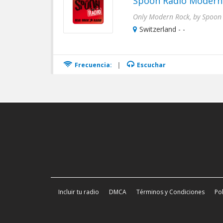
Spoon Radio Modern
Only Modern Rock, by Spoon
Switzerland - -
Frecuencia:
|
Escuchar
Incluir tu radio
DMCA
Términos y Condiciones
Pol