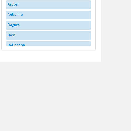
Arbon
Aubonne
Bagnes
Basel
Bellinzona
Bern
Bex
Biberstein
Biel/Bienne
Brittnau
Brugg
Buchs
Carouge