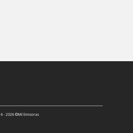
Cham
Châtel-Saint-Denis
Chiasso
Chur
Delémont
Fribourg
Geneva
Glarus
Hochdorf
Interlaken
Kehrsatz
6 - 2026 ©Mil Emisoras
Kriens
Langnau