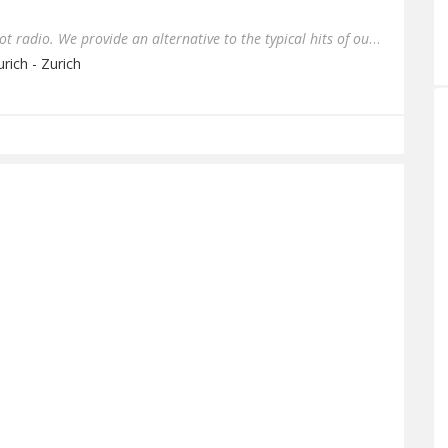
Think different, think 80ies dot radio. We provide an alternative to the typical hits of our times. We are offeri...
rich - Zurich