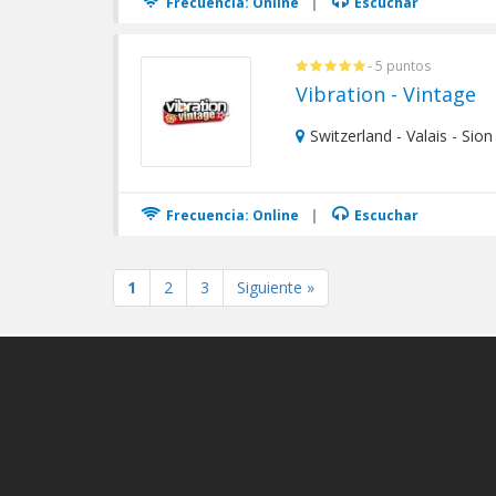
Frecuencia: Online
|
Escuchar
- 5 puntos
Vibration - Vintage
Switzerland - Valais - Sion
Frecuencia: Online
|
Escuchar
1
2
3
Siguiente »