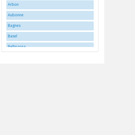
Arbon
Aubonne
Bagnes
Basel
Bellinzona
Bern
Bex
Biberstein
Biel/Bienne
Brittnau
Brugg
Buchs
Carouge