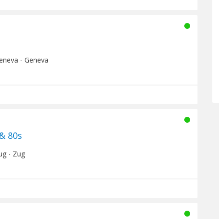
Geneva - Geneva
 & 80s
ug - Zug