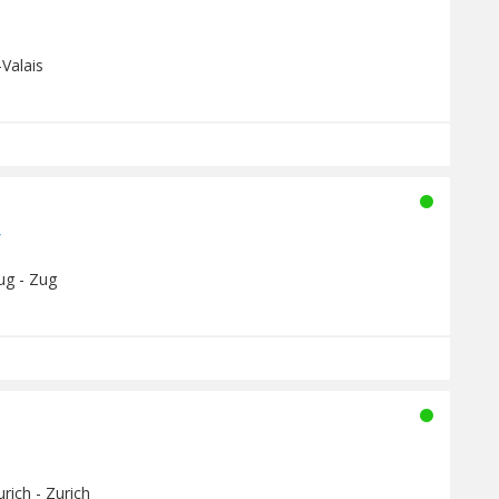
-Valais
r
ug - Zug
rich - Zurich