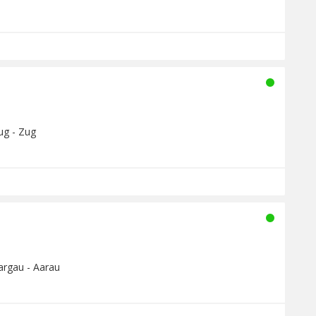
ug - Zug
argau - Aarau