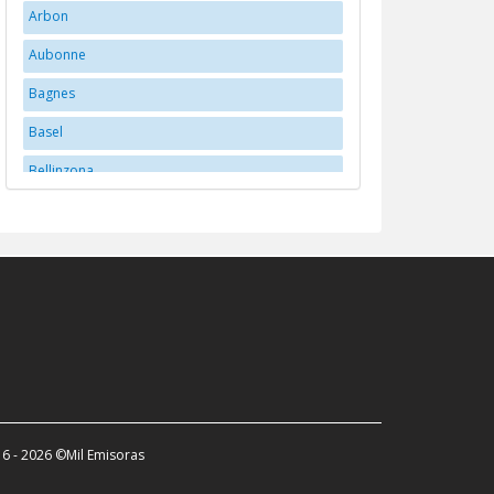
Arbon
Aubonne
Bagnes
Basel
Bellinzona
Bern
Bex
Biberstein
Biel/Bienne
Brittnau
Brugg
Buchs
6 - 2026 ©Mil Emisoras
Carouge