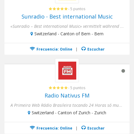
- 5 puntos
Sunradio - Best international Music
«Sunradio – Best international Music» vermittelt während 365 Tagen im Jahr Ferienstimmung pur und spielt Musik a...
Switzerland - Canton of Bern - Bern
Frecuencia: Online
|
Escuchar
- 5 puntos
Radio Nativus FM
A Primeira Web Rádio Brasileira tocando 24 Horas só musica pra VBoce.
Switzerland - Canton of Zurich - Zurich
Frecuencia: Online
|
Escuchar