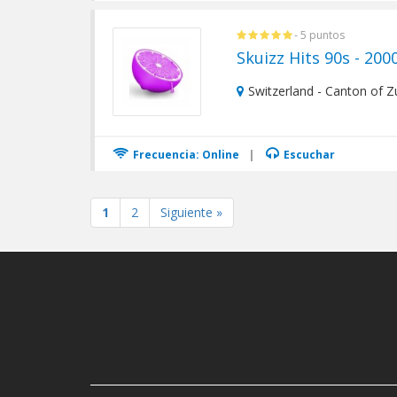
- 5 puntos
Skuizz Hits 90s - 200
Switzerland - Canton of Zu
Frecuencia: Online
|
Escuchar
1
2
Siguiente »