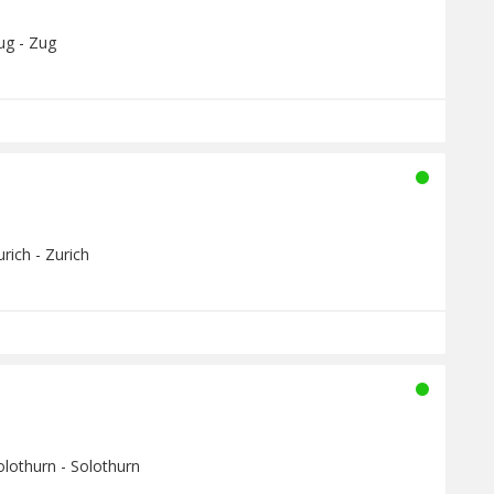
r
ug - Zug
rich - Zurich
olothurn - Solothurn