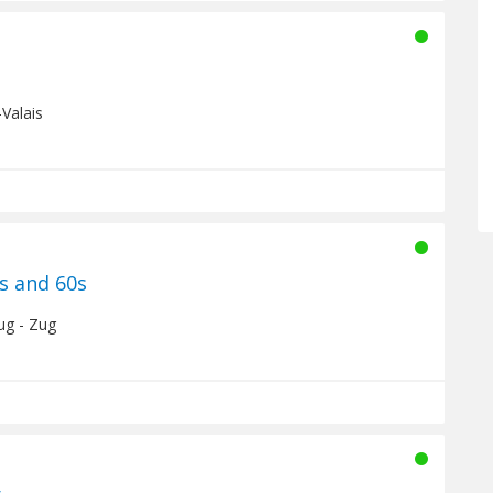
-Valais
0s and 60s
ug - Zug