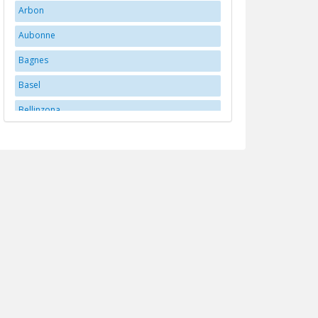
Arbon
Aubonne
Bagnes
Basel
Bellinzona
Bern
Bex
Biberstein
Biel/Bienne
Brittnau
Brugg
Buchs
Carouge