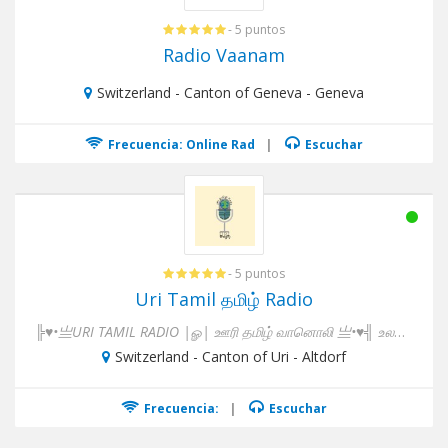
- 5 puntos
Radio Vaanam
Switzerland - Canton of Geneva - Geneva
Frecuencia: Online Rad
|
Escuchar
- 5 puntos
Uri Tamil தமிழ் Radio
╠♥•亗URI TAMIL RADIO |ௐ| ஊரி தமிழ் வானொலி 亗•♥╣ உலகத் தமி...
Switzerland - Canton of Uri - Altdorf
Frecuencia:
|
Escuchar