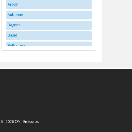
Arbon
Aubonne
Bagnes
Basel
Bellinzona
Bern
Bex
Biberstein
Biel/Bienne
Brittnau
Brugg
Buchs
6 - 2026 ©Mil Emisoras
Carouge