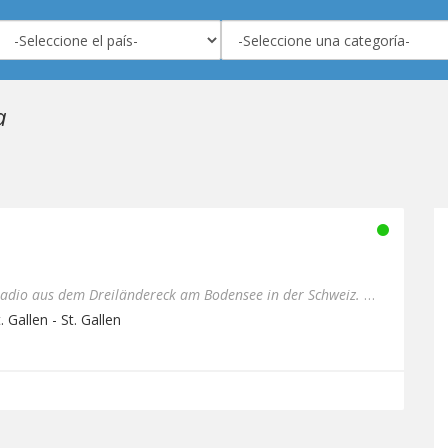
a
Wir sind BreathFM! Ein Webradio aus dem Dreiländereck am Bodensee in der Schweiz. Wir streamen dein atemberaubender ...
 Gallen - St. Gallen