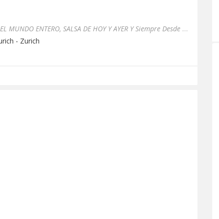
Solo lo mejor De la salsa EN EL MUNDO ENTERO, SALSA DE HOY Y AYER Y Siempre Desde Europa para el mundo entero Toda la...
rich - Zurich