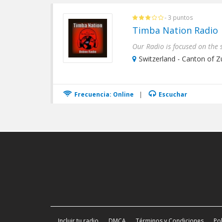
- 3 puntos
Timba Nation Radio
Switzerland - Canton of Zu
Frecuencia: Online
|
Escuchar
Incluir tu radio
DMCA
Términos y Condiciones
Pol