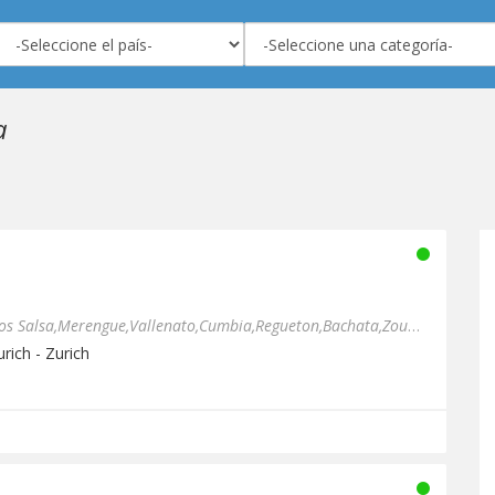
a
Solo exitos, topdos los generos Salsa,Merengue,Vallenato,Cumbia,Regueton,Bachata,Zouk,Dance,Kitomba, toda la musica q...
rich - Zurich