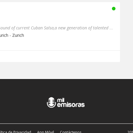
Our Radio is focused on the sound of current Cuban Salsa,a new generation of talented musicians are giving Timba Musi...
rich - Zurich
ítica de Privacidad
App Móvil
Contáctenos
201