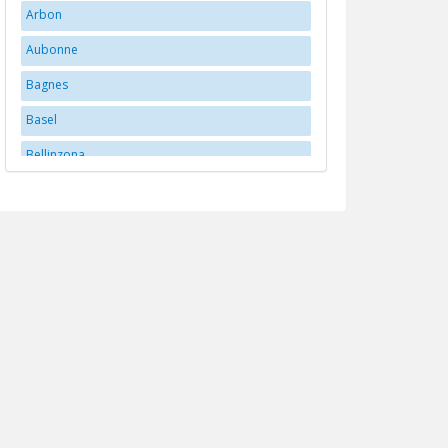
Arbon
Aubonne
Bagnes
Basel
Bellinzona
Bern
Bex
Biberstein
Biel/Bienne
Brittnau
Brugg
Buchs
Carouge