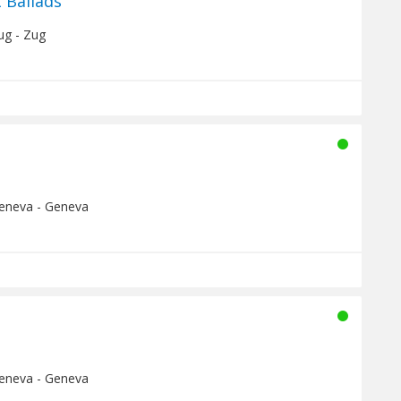
t Ballads
ug - Zug
Geneva - Geneva
Geneva - Geneva