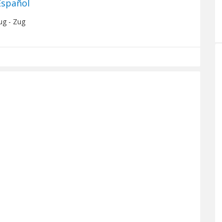
Español
ug - Zug