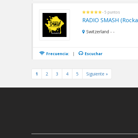
- 5 puntos
RADIO SMASH (Rockab
Switzerland - -
Frecuencia:
|
Escuchar
1
2
3
4
5
Siguiente »