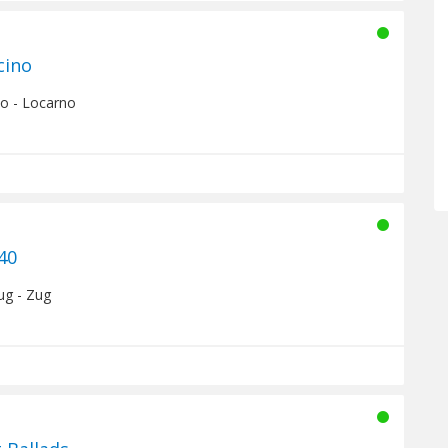
cino
no - Locarno
40
ug - Zug