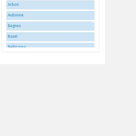
Arbon
Aubonne
Bagnes
Basel
Bellinzona
Bern
Bex
Biberstein
Biel/Bienne
Brittnau
Brugg
Buchs
Carouge