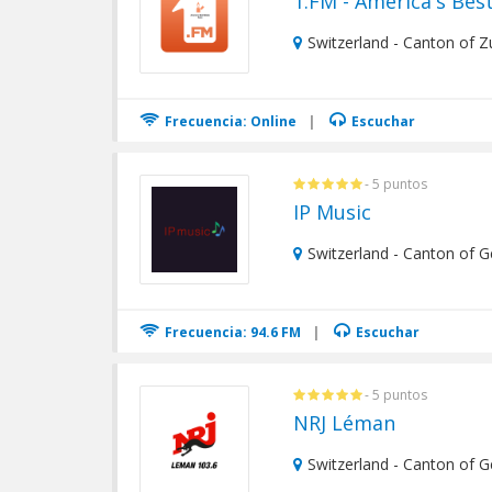
1.FM - America's Bes
Switzerland - Canton of Z
Frecuencia: Online
|
Escuchar
- 5 puntos
IP Music
Switzerland - Canton of 
Frecuencia: 94.6 FM
|
Escuchar
- 5 puntos
NRJ Léman
Switzerland - Canton of 