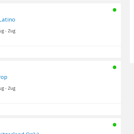
Latino
ug - Zug
Pop
ug - Zug