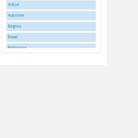
Arbon
Aubonne
Bagnes
Basel
Bellinzona
Bern
Bex
Biberstein
Biel/Bienne
Brittnau
Brugg
Buchs
Carouge