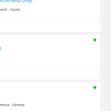
itzerland Only)
rich - Zurich
)
Geneva - Geneva