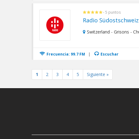
- 5 puntos
Radio Südostschweiz
Switzerland - Grisons - Ch
Frecuencia: 99.7 FM
|
Escuchar
1
2
3
4
5
Siguiente »